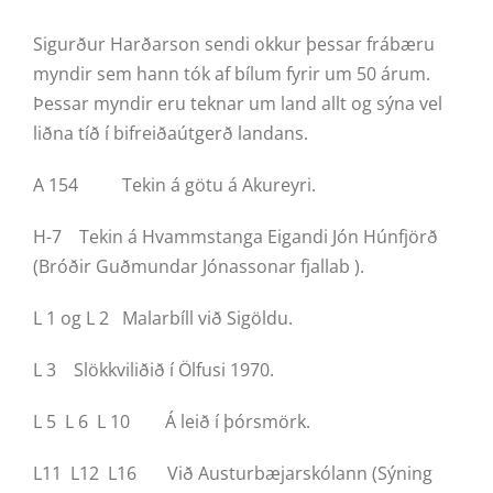
Sigurður Harðarson sendi okkur þessar frábæru
myndir sem hann tók af bílum fyrir um 50 árum.
Þessar myndir eru teknar um land allt og sýna vel
liðna tíð í bifreiðaútgerð landans.
A 154 Tekin á götu á Akureyri.
H-7 Tekin á Hvammstanga Eigandi Jón Húnfjörð
(Bróðir Guðmundar Jónassonar fjallab ).
L 1 og L 2 Malarbíll við Sigöldu.
L 3 Slökkviliðið í Ölfusi 1970.
L 5 L 6 L 10 Á leið í þórsmörk.
L11 L12 L16 Við Austurbæjarskólann (Sýning