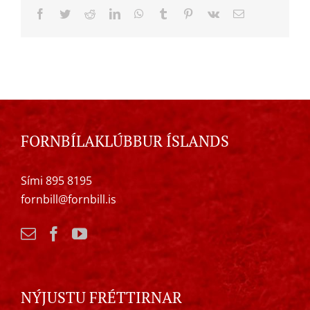
Facebook
Twitter
Reddit
LinkedIn
WhatsApp
Tumblr
Pinterest
Vk
Email
FORNBÍLAKLÚBBUR ÍSLANDS
Sími 895 8195
fornbill@fornbill.is
NÝJUSTU FRÉTTIRNAR