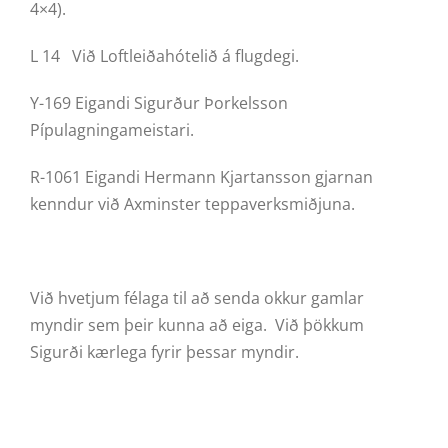
4×4).
L 14 Við Loftleiðahótelið á flugdegi.
Y-169 Eigandi Sigurður Þorkelsson
Pípulagningameistari.
R-1061 Eigandi Hermann Kjartansson gjarnan
kenndur við Axminster teppaverksmiðjuna.
Við hvetjum félaga til að senda okkur gamlar
myndir sem þeir kunna að eiga. Við þökkum
Sigurði kærlega fyrir þessar myndir.