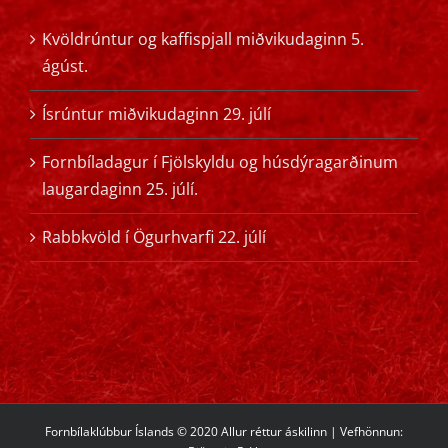
Kvöldrúntur og kaffispjall miðvikudaginn 5.
ágúst.
Ísrúntur miðvikudaginn 29. júlí
Fornbíladagur í Fjölskyldu og húsdýragarðinum
laugardaginn 25. júlí.
Rabbkvöld í Ögurhvarfi 22. júlí
Fornbílaklúbbur Íslands © 2020 Allur réttur áskilinn | Vefhönnun: