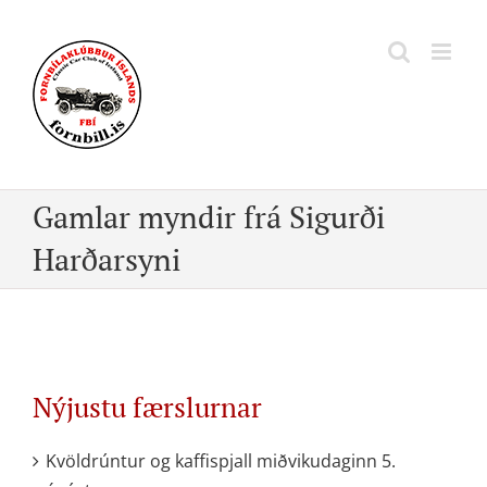
Skip
to
content
Gamlar myndir frá Sigurði
Harðarsyni
Nýjustu færslurnar
Kvöldrúntur og kaffispjall miðvikudaginn 5.