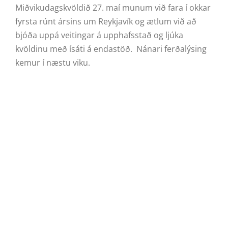
Miðvikudagskvöldið 27. maí munum við fara í okkar
fyrsta rúnt ársins um Reykjavík og ætlum við að
bjóða uppá veitingar á upphafsstað og ljúka
kvöldinu með ísáti á endastöð. Nánari ferðalýsing
kemur í næstu viku.