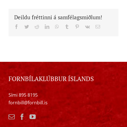
Deildu fréttinni á samfélagsmiðlum!
Facebook
Twitter
Reddit
LinkedIn
WhatsApp
Tumblr
Pinterest
Vk
Email
FORNBÍLAKLÚBBUR ÍSLANDS
Sími 895 8195
fornbill@fornbill.is