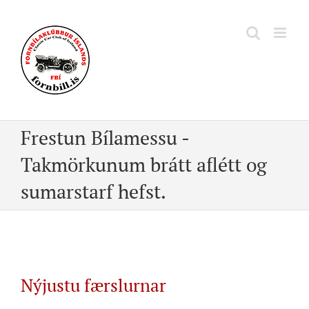
Skip
to
content
Frestun Bílamessu -
Takmörkunum brátt aflétt og
sumarstarf hefst.
Nýjustu færslurnar