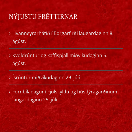
NÝJUSTU FRÉTTIRNAR
Hvanneyrarhátíð í Borgarfirði laugardaginn 8.
ágúst.
Kvöldrúntur og kaffispjall miðvikudaginn 5.
ágúst.
Ísrúntur miðvikudaginn 29. júlí
Fornbíladagur í Fjölskyldu og húsdýragarðinum
laugardaginn 25. júlí.