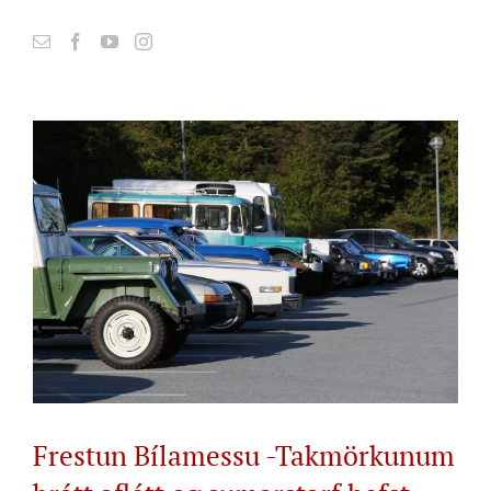
View
Larger
Image
Frestun Bílamessu -Takmörkunum