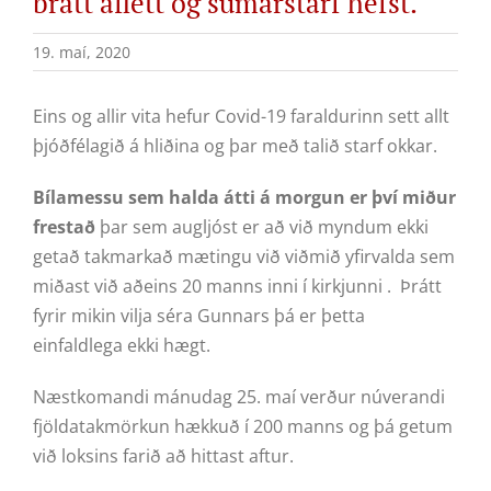
brátt aflétt og sumarstarf hefst.
19. maí, 2020
Eins og allir vita hefur Covid-19 faraldurinn sett allt
þjóðfélagið á hliðina og þar með talið starf okkar.
Bílamessu sem halda átti á morgun er því miður
frestað
þar sem augljóst er að við myndum ekki
getað takmarkað mætingu við viðmið yfirvalda sem
miðast við aðeins 20 manns inni í kirkjunni . Þrátt
fyrir mikin vilja séra Gunnars þá er þetta
einfaldlega ekki hægt.
Næstkomandi mánudag 25. maí verður núverandi
fjöldatakmörkun hækkuð í 200 manns og þá getum
við loksins farið að hittast aftur.