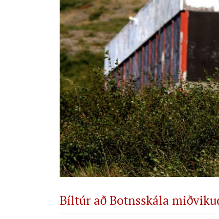
Bíltúr að Botnsskála miðvikud