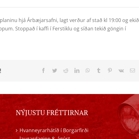
 planinu hjá Árbæjarsafni, lagt verður af stað kl 19:00 og ekið
. Stoppað í kaffi í Ferstiklu og síðan tekið göngin í
!
Facebook
Twitter
Reddit
LinkedIn
WhatsApp
Tumblr
Pinterest
Vk
E
NÝJUSTU FRÉTTIRNAR
Hvanneyrarhátíð í Borgarfirði
laugardaginn 8. ágúst.