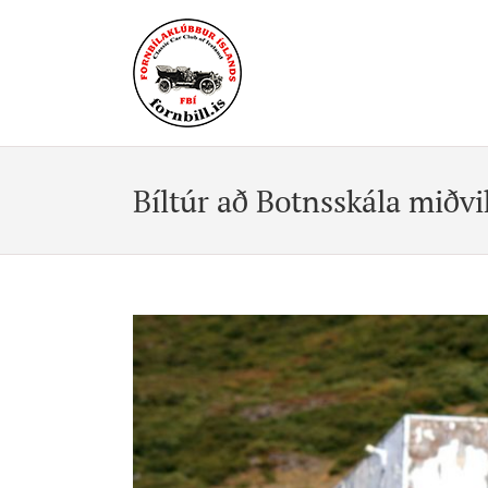
Skip
to
content
Bíltúr að Botnsskála miðvi
View
Larger
Image