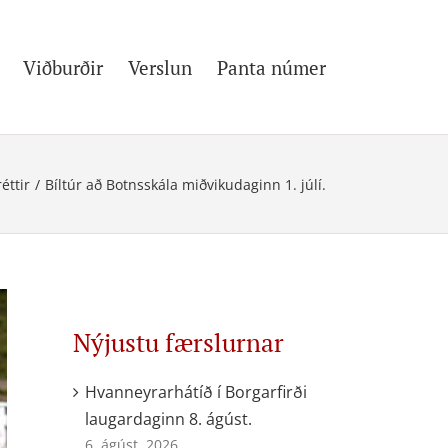
Viðburðir
Verslun
Panta númer
réttir
/
Bíltúr að Botnsskála miðvikudaginn 1. júlí.
Nýjustu færslurnar
Hvanneyrarhátíð í Borgarfirði
laugardaginn 8. ágúst.
6. ágúst, 2026