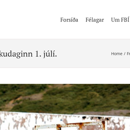
Forsíða
Félagar
Um FBÍ
kudaginn 1. júlí.
Home
/
F