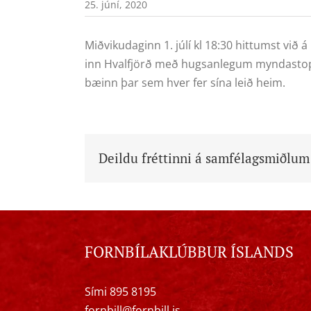
25. júní, 2020
Miðvikudaginn 1. júlí kl 18:30 hittumst við á
inn Hvalfjörð með hugsanlegum myndastoppum
bæinn þar sem hver fer sína leið heim.
Deildu fréttinni á samfélagsmiðlum
FORNBÍLAKLÚBBUR ÍSLANDS
Sími 895 8195
fornbill@fornbill.is