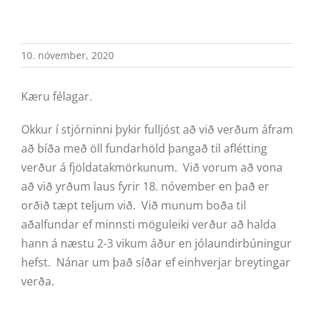
10. nóvember, 2020
Kæru félagar.
Okkur í stjórninni þykir fulljóst að við verðum áfram
að bíða með öll fundarhöld þangað til aflétting
verður á fjöldatakmörkunum. Við vorum að vona
að við yrðum laus fyrir 18. nóvember en það er
orðið tæpt teljum við. Við munum boða til
aðalfundar ef minnsti möguleiki verður að halda
hann á næstu 2-3 vikum áður en jólaundirbúningur
hefst. Nánar um það síðar ef einhverjar breytingar
verða.