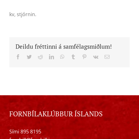
kv, stjórnin.
Deildu fréttinni á samfélagsmiðlum!
Facebook
Twitter
Reddit
LinkedIn
WhatsApp
Tumblr
Pinterest
Vk
Email
FORNBÍLAKLÚBBUR ÍSLANDS
Sími 895 8195