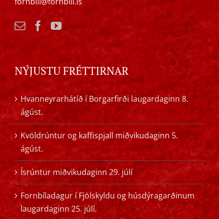
fornbill@fornbill.is
NÝJUSTU FRÉTTIRNAR
Hvanneyrarhátíð í Borgarfirði laugardaginn 8.
ágúst.
Kvöldrúntur og kaffispjall miðvikudaginn 5.
ágúst.
Ísrúntur miðvikudaginn 29. júlí
Fornbíladagur í Fjölskyldu og húsdýragarðinum
laugardaginn 25. júlí.