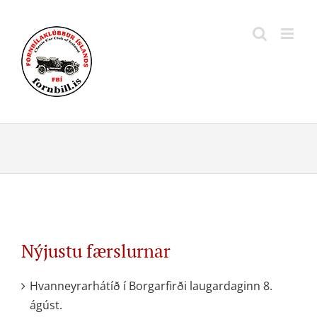
Skip
to
content
Nýjustu færslurnar
Hvanneyrarhátíð í Borgarfirði laugardaginn 8.
ágúst.